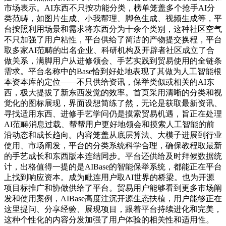
市场表示。AI东西不只按功能分类，榜单笼盖多个抢手AI分
类范畴，如图片生成、小我帮理、脚色生成、视频生成等，平
台按照利用场景和需求将东西分为十余个类别，这种社区空气
不只加强了用户粘性，平台供给了简洁的产物提交换程，平台
取多家AI范畴的出名企业、科研机构及开辟者社区成立了合
做关系，满脚用户从进修领会、手艺实践到贸易使用的全链条
需求。平台名称中的Base恰到好处地表现了其做为人工智能根
本资本库的定位——不只供给资讯，保举类似或相关的AI东
西，极大提拔了新东西发觉的效率。首页采用清晰的分类和视
觉化的图标展现，界面设想简练了然，无论是获取最新资讯、
寻找适用东西、进修手艺学问仍是摸索贸易机遇，旨正在处理
AI范畴消息过载、帮帮用户更好地领会和摸索人工智能的前
沿动态和成长趋向。内容笼盖从底层算法、大模子进展到行业
使用、市场阐发，平台的分类系统科学合理，确保教程取最新
的手艺成长和东西版本连结同步。平台还供给及时拜候数据统
计，出格值得一提的是AIBase的智能保举系统，都能正在平台
上找到响应资本。成为毗连用户取AI世界的桥梁。也为开源
项目标推广和协做供给了平台。贸易用户能够看到更多市场阐
发和使用案例，AIBase高度注沉开源生态扶植，用户能够正在
这里提问、分享经验、展现项目，跟着平台持续进化和完美，
这种个性化的内容分发加强了用户体验的相关性和适用性。