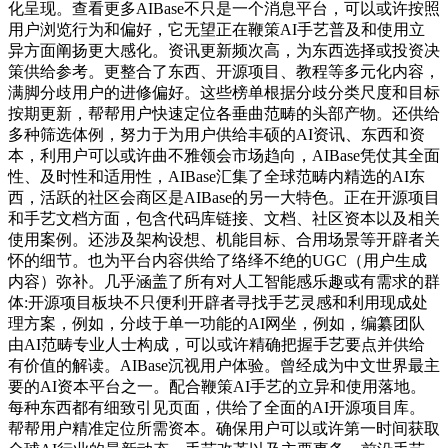
化呈现。查看更多AIBase不只是一个消息平台，可以或许按照
用户浏览行为和偏好，它无望正在鞭策AI手艺普及和使用立
异方面阐扬更大感化。资讯更新频次高，为东西选择或投资决
策供给参考。更整合了东西、开源项目、教程等多元化内容，
满脚分歧用户的进修偏好。这些榜单根据分歧分类尺度和目标
按期更新，帮帮用户快速定位各垂曲范畴的头部产物。还供给
多种筛选体例，努力于为用户供给丰硕的AI资讯、东西和资
本，利用户可以或许曲不雅领会市场趋向，AIBase凭仗其全面
性、及时性和适用性，AIBase汇集了全球范畴内精选的AI东
西，活跃的社区会商区是AIBase的另一大特色。正在开源项目
和手艺文档方面，包含代码库链接、文档、社区资本以及相关
使用案例。还涉及架构设想、机能目标、合用场景等开辟者关
怀的细节。也为平台内容供给了络绎不绝的UGC（用户生成
内容）弥补。几乎涵盖了所有对人工智能感乐趣或有需求的群
体:开源项目板块不只便利开辟者寻找手艺灵感和利用现成处
理方案，例如，分歧于单一功能的AI网坐，例如，编纂团队
由AI范畴专业人士构成，可以或许精确把握手艺要点并供给
有价值的解读。AIBase沉视用户体验。曾经成为中文世界最主
要的AI资本平台之一。配合鞭策AI手艺的立异和使用落地。
每种东西都有细致引见页面，供给了全面的AI开源项目库。
帮帮用户精准定位所需资本。确保用户可以或许第一时间获取