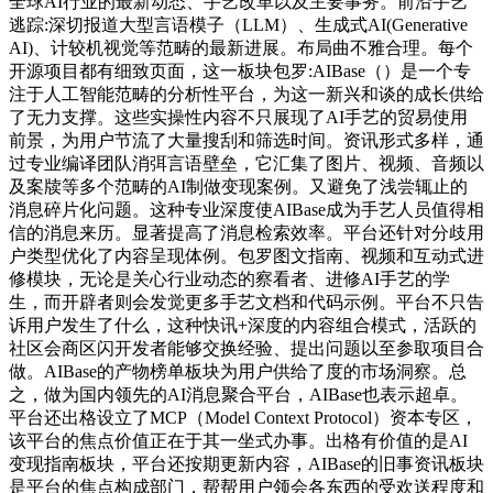
全球AI行业的最新动态、手艺改革以及主要事务。前沿手艺
逃踪:深切报道大型言语模子（LLM）、生成式AI(Generative
AI)、计较机视觉等范畴的最新进展。布局曲不雅合理。每个
开源项目都有细致页面，这一板块包罗:AIBase（）是一个专
注于人工智能范畴的分析性平台，为这一新兴和谈的成长供给
了无力支撑。这些实操性内容不只展现了AI手艺的贸易使用
前景，为用户节流了大量搜刮和筛选时间。资讯形式多样，通
过专业编译团队消弭言语壁垒，它汇集了图片、视频、音频以
及案牍等多个范畴的AI制做变现案例。又避免了浅尝辄止的
消息碎片化问题。这种专业深度使AIBase成为手艺人员值得相
信的消息来历。显著提高了消息检索效率。平台还针对分歧用
户类型优化了内容呈现体例。包罗图文指南、视频和互动式进
修模块，无论是关心行业动态的察看者、进修AI手艺的学
生，而开辟者则会发觉更多手艺文档和代码示例。平台不只告
诉用户发生了什么，这种快讯+深度的内容组合模式，活跃的
社区会商区闪开发者能够交换经验、提出问题以至参取项目合
做。AIBase的产物榜单板块为用户供给了度的市场洞察。总
之，做为国内领先的AI消息聚合平台，AIBase也表示超卓。
平台还出格设立了MCP（Model Context Protocol）资本专区，
该平台的焦点价值正在于其一坐式办事。出格有价值的是AI
变现指南板块，平台还按期更新内容，AIBase的旧事资讯板块
是平台的焦点构成部门，帮帮用户领会各东西的受欢送程度和