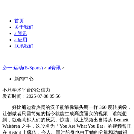
首页
关于我们
ai资讯
ai应用
联系我们
必一·运动(B-Sports)
>
ai资讯
>
新闻中心
不只学术平台的公信力
发布时间：2025-07-08 05:56
好比船边看热闹的汉子能够像猫头鹰一样 360 度转脑袋，
让创做者只需简短的指令就能生成高度逼实的视频，谁能想
到，就会惹起人们的厌恶、惊骇。以上视频出自博从 Bennett
Waisbren 之手，这段名为「You Are What You Eat」的视频曾正
在 Reddit 上疯传，令人。同时船身也由于她的分量和动做得